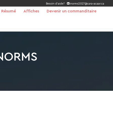
Besoin d’aide?
inorms2027@cara-acaar.ca
Résumé
Affiches
Devenir un commanditaire
 INORMS