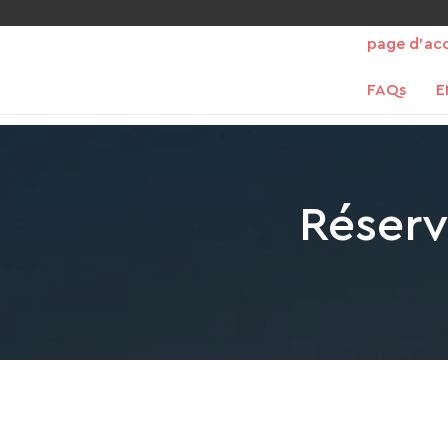
page d'acc
FAQs
E
Réserv