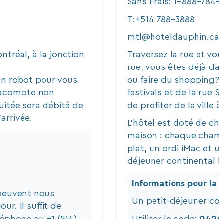
Sans Frais:
1-888-784
T:
+514 788-3888
mtl@hoteldauphin.ca
ntréal, à la jonction
Traversez la rue et vo
rue, vous êtes déjà da
un robot pour vous
ou faire du shopping
n acompte non
festivals et de la rue 
itée sera débité de
de profiter de la ville 
'arrivée.
L’hôtel est doté de 
maison : chaque cham
plat, un ordi iMac et u
déjeuner continental b
Informations pour la 
 peuvent nous
Un petit-déjeuner con
r. Il suffit de
léphone au +1 (514)
Utiliser le code:
042