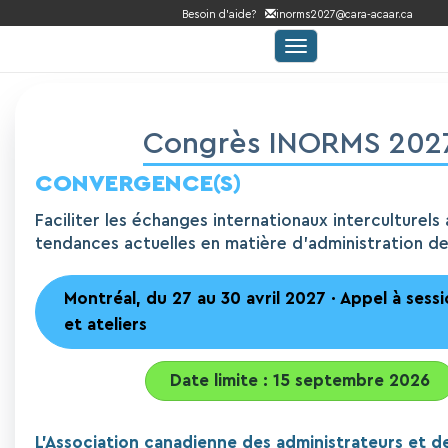
Besoin d’aide?
inorms2027@cara-acaar.ca
Toggle
navigation
Congrès INORMS 202
CONVERGENCE(S)
Faciliter les échanges internationaux interculturels
tendances actuelles en matière d'administration de
Montréal, du 27 au 30 avril 2027
· Appel à sessi
et ateliers
Date limite : 15 septembre 2026
L'Association canadienne des administrateurs et d